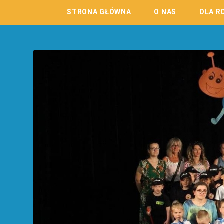
STRONA GŁÓWNA
O NAS
DLA R