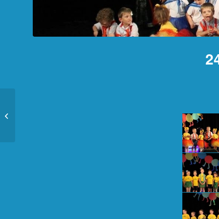
2
24 Przegląd Piosenki
Przedszkolnej