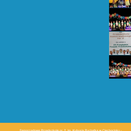
Samorządowe Przedszkole nr. 2, im. Kubusia Puchatka w Ciechocinku -