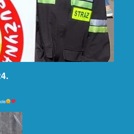
4.
ole