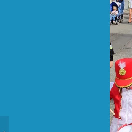
Uroczystość Rocznicy
Uchwalenia Konstytucji