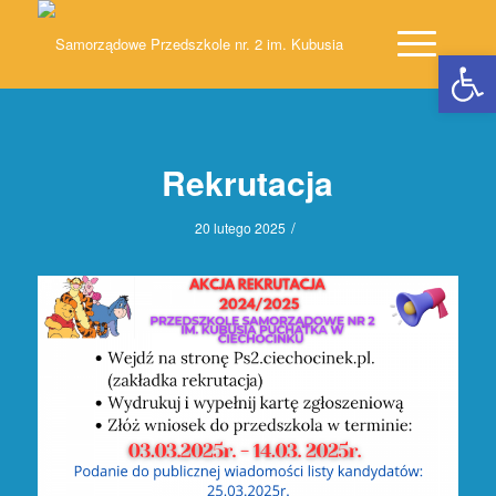
Open 
Rekrutacja
/
20 lutego 2025