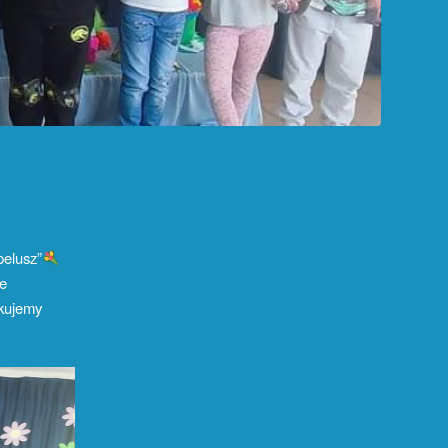
pelusz”
e
kujemy