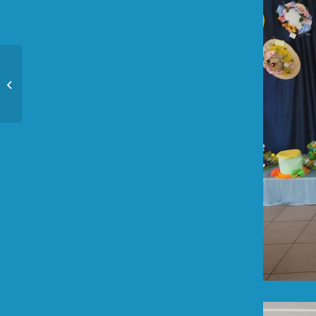
Światowy Dzień
Autyzmu