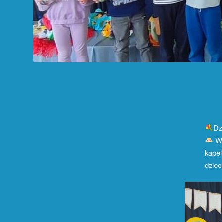
Dz
Wz
kapel
dzie