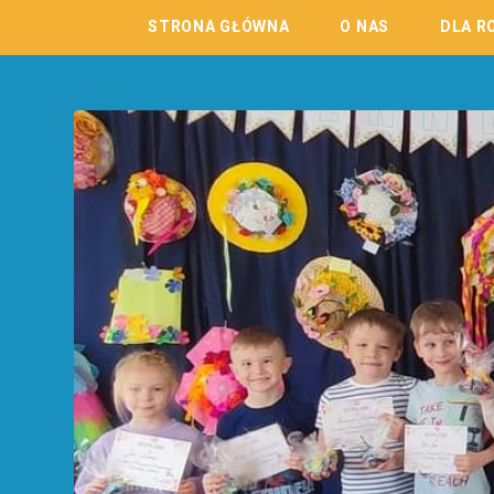
STRONA GŁÓWNA
O NAS
DLA R