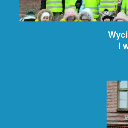
Wyci
i 