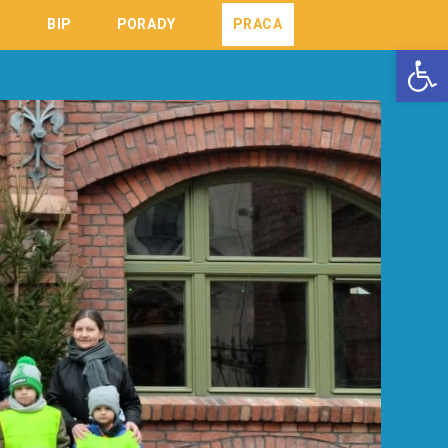
K
BIP
PORADY
PRACA
Open 