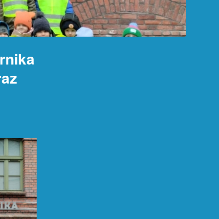
rnika
raz