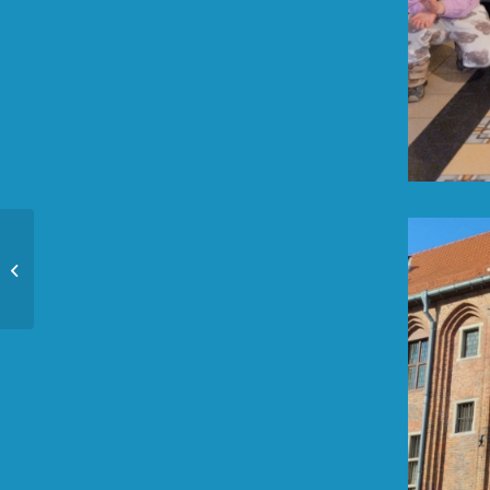
Lista dzieci przyjętych na dyżur
wakacyjny